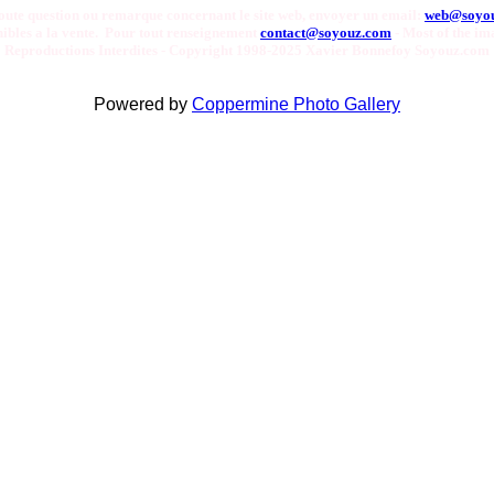
oute question ou remarque concernant le site web, envoyer un email:
web@soyo
onibles a la vente. Pour tout renseignement
contact@soyouz.com
- Most of the ima
Reproductions Interdites - Copyright 1998-2025 Xavier Bonnefoy Soyouz.com
Powered by
Coppermine Photo Gallery