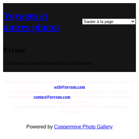
Voyages et
autres photos
Erreur
L'album ou la photo demandé (e) n'existe pas
Pour toute question ou remarque concernant le site web, envoyer un email:
web@soyouz.com
La plupart des photos de ce site sont disponibles a la vente. Pour tout
renseignement
contact@soyouz.com
- Most of the images on this site are
available for licensing.
Reproductions Interdites - Copyright 1998-2025 Xavier Bonnefoy
Soyouz.com
Powered by
Coppermine Photo Gallery