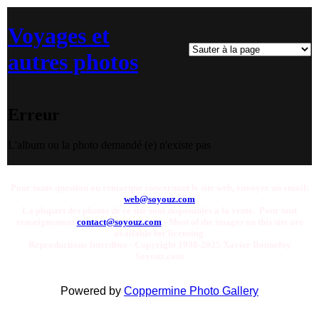
Voyages et
autres photos
Erreur
L'album ou la photo demandé (e) n'existe pas
Pour toute question ou remarque concernant le site web, envoyer un email:
web@soyouz.com
La plupart des photos de ce site sont disponibles a la vente. Pour tout
renseignement
contact@soyouz.com
- Most of the images on this site are
available for licensing.
Reproductions Interdites - Copyright 1998-2025 Xavier Bonnefoy
Soyouz.com
Powered by
Coppermine Photo Gallery