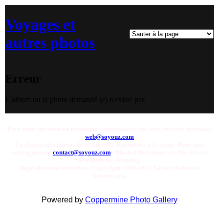
Voyages et
autres photos
Erreur
L'album ou la photo demandé (e) n'existe pas
Pour toute question ou remarque concernant le site web, envoyer un email:
web@soyouz.com
La plupart des photos de ce site sont disponibles a la vente. Pour tout
renseignement
contact@soyouz.com
- Most of the images on this site are
available for licensing.
Reproductions Interdites - Copyright 1998-2025 Xavier Bonnefoy
Soyouz.com
Powered by
Coppermine Photo Gallery