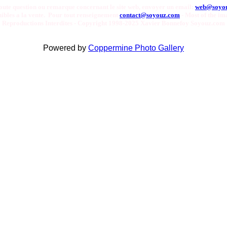
oute question ou remarque concernant le site web, envoyer un email:
web@soyo
onibles a la vente. Pour tout renseignement
contact@soyouz.com
- Most of the ima
Reproductions Interdites - Copyright 1998-2025 Xavier Bonnefoy Soyouz.com
Powered by
Coppermine Photo Gallery