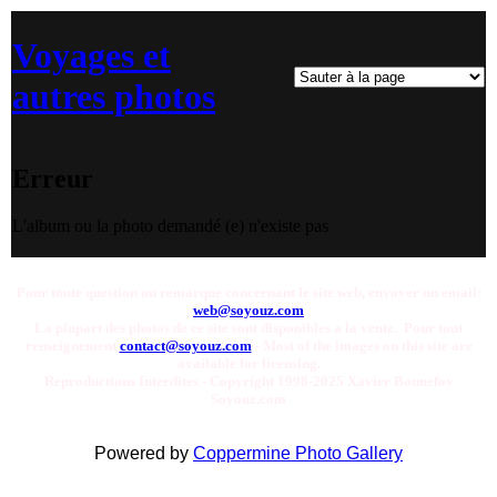
Voyages et
autres photos
Erreur
L'album ou la photo demandé (e) n'existe pas
Pour toute question ou remarque concernant le site web, envoyer un email:
web@soyouz.com
La plupart des photos de ce site sont disponibles a la vente. Pour tout
renseignement
contact@soyouz.com
- Most of the images on this site are
available for licensing.
Reproductions Interdites - Copyright 1998-2025 Xavier Bonnefoy
Soyouz.com
Powered by
Coppermine Photo Gallery