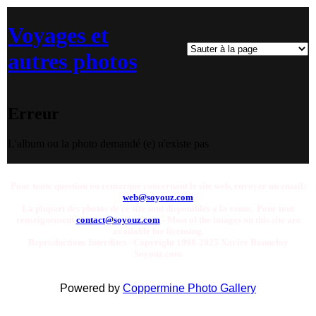
Voyages et
autres photos
Erreur
L'album ou la photo demandé (e) n'existe pas
Pour toute question ou remarque concernant le site web, envoyer un email:
web@soyouz.com
La plupart des photos de ce site sont disponibles a la vente. Pour tout
renseignement
contact@soyouz.com
- Most of the images on this site are
available for licensing.
Reproductions Interdites - Copyright 1998-2025 Xavier Bonnefoy
Soyouz.com
Powered by
Coppermine Photo Gallery