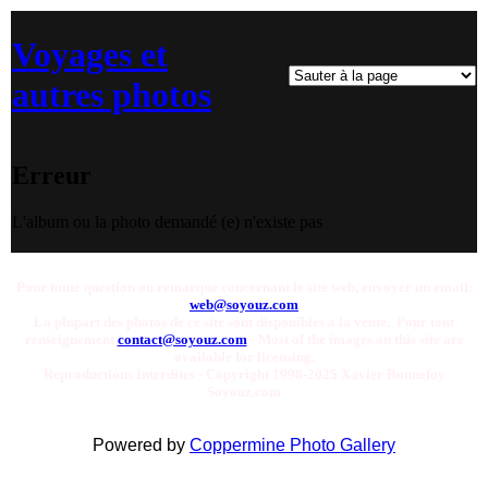
Voyages et
autres photos
Erreur
L'album ou la photo demandé (e) n'existe pas
Pour toute question ou remarque concernant le site web, envoyer un email:
web@soyouz.com
La plupart des photos de ce site sont disponibles a la vente. Pour tout
renseignement
contact@soyouz.com
- Most of the images on this site are
available for licensing.
Reproductions Interdites - Copyright 1998-2025 Xavier Bonnefoy
Soyouz.com
Powered by
Coppermine Photo Gallery