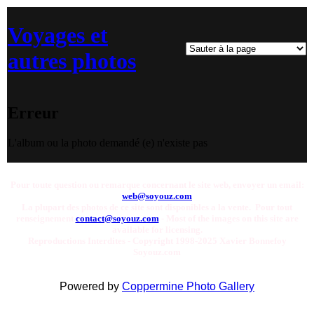
Voyages et
autres photos
Erreur
L'album ou la photo demandé (e) n'existe pas
Pour toute question ou remarque concernant le site web, envoyer un email:
web@soyouz.com
La plupart des photos de ce site sont disponibles a la vente. Pour tout
renseignement
contact@soyouz.com
- Most of the images on this site are
available for licensing.
Reproductions Interdites - Copyright 1998-2025 Xavier Bonnefoy
Soyouz.com
Powered by
Coppermine Photo Gallery