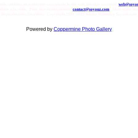
oute question ou remarque concernant le site web, envoyer un email:
web@soyo
onibles a la vente. Pour tout renseignement
contact@soyouz.com
- Most of the ima
Reproductions Interdites - Copyright 1998-2025 Xavier Bonnefoy Soyouz.com
Powered by
Coppermine Photo Gallery