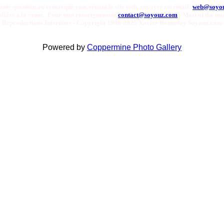
oute question ou remarque concernant le site web, envoyer un email:
web@soyo
onibles a la vente. Pour tout renseignement
contact@soyouz.com
- Most of the ima
Reproductions Interdites - Copyright 1998-2025 Xavier Bonnefoy Soyouz.com
Powered by
Coppermine Photo Gallery