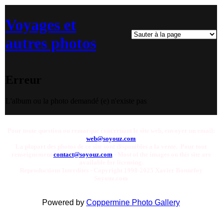
Voyages et
autres photos
Erreur
L'album ou la photo demandé (e) n'existe pas
Pour toute question ou remarque concernant le site web, envoyer un email:
web@soyouz.com
La plupart des photos de ce site sont disponibles a la vente. Pour tout
renseignement
contact@soyouz.com
- Most of the images on this site are
available for licensing.
Reproductions Interdites - Copyright 1998-2025 Xavier Bonnefoy
Soyouz.com
Powered by
Coppermine Photo Gallery