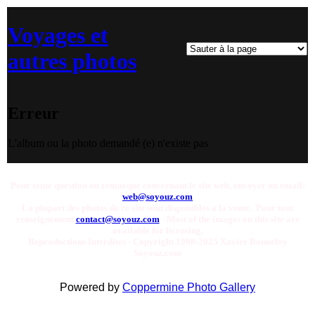
Voyages et
autres photos
Erreur
L'album ou la photo demandé (e) n'existe pas
Pour toute question ou remarque concernant le site web, envoyer un email:
web@soyouz.com
La plupart des photos de ce site sont disponibles a la vente. Pour tout
renseignement
contact@soyouz.com
- Most of the images on this site are
available for licensing.
Reproductions Interdites - Copyright 1998-2025 Xavier Bonnefoy
Soyouz.com
Powered by
Coppermine Photo Gallery