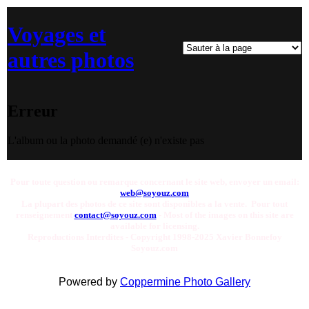
Voyages et
autres photos
Erreur
L'album ou la photo demandé (e) n'existe pas
Pour toute question ou remarque concernant le site web, envoyer un email:
web@soyouz.com
La plupart des photos de ce site sont disponibles a la vente. Pour tout
renseignement
contact@soyouz.com
- Most of the images on this site are
available for licensing.
Reproductions Interdites - Copyright 1998-2025 Xavier Bonnefoy
Soyouz.com
Powered by
Coppermine Photo Gallery