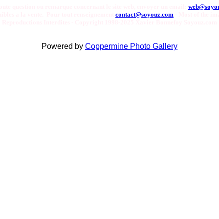
oute question ou remarque concernant le site web, envoyer un email:
web@soyo
onibles a la vente. Pour tout renseignement
contact@soyouz.com
- Most of the ima
Reproductions Interdites - Copyright 1998-2025 Xavier Bonnefoy Soyouz.com
Powered by
Coppermine Photo Gallery