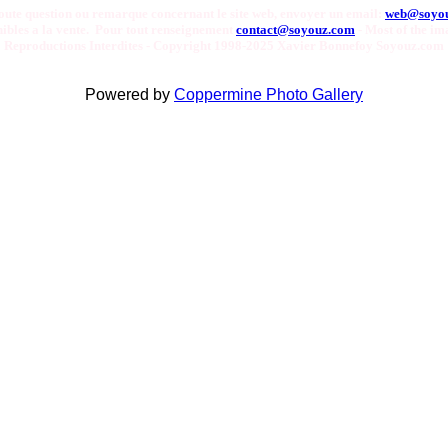
oute question ou remarque concernant le site web, envoyer un email:
web@soyo
onibles a la vente. Pour tout renseignement
contact@soyouz.com
- Most of the ima
Reproductions Interdites - Copyright 1998-2025 Xavier Bonnefoy Soyouz.com
Powered by
Coppermine Photo Gallery