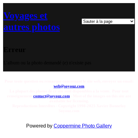
Voyages et
autres photos
Erreur
L'album ou la photo demandé (e) n'existe pas
Pour toute question ou remarque concernant le site web, envoyer un email:
web@soyouz.com
La plupart des photos de ce site sont disponibles a la vente. Pour tout
renseignement
contact@soyouz.com
- Most of the images on this site are
available for licensing.
Reproductions Interdites - Copyright 1998-2025 Xavier Bonnefoy
Soyouz.com
Powered by
Coppermine Photo Gallery