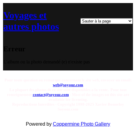
Voyages et
autres photos
Erreur
L'album ou la photo demandé (e) n'existe pas
Pour toute question ou remarque concernant le site web, envoyer un email:
web@soyouz.com
La plupart des photos de ce site sont disponibles a la vente. Pour tout
renseignement
contact@soyouz.com
- Most of the images on this site are
available for licensing.
Reproductions Interdites - Copyright 1998-2025 Xavier Bonnefoy
Soyouz.com
Powered by
Coppermine Photo Gallery