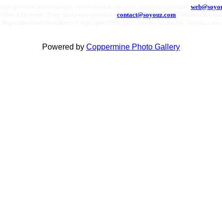
oute question ou remarque concernant le site web, envoyer un email:
web@soyo
onibles a la vente. Pour tout renseignement
contact@soyouz.com
- Most of the ima
Reproductions Interdites - Copyright 1998-2025 Xavier Bonnefoy Soyouz.com
Powered by
Coppermine Photo Gallery