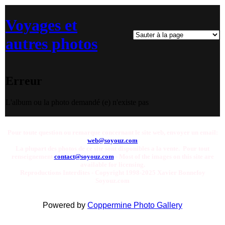
Voyages et
autres photos
Erreur
L'album ou la photo demandé (e) n'existe pas
Pour toute question ou remarque concernant le site web, envoyer un email:
web@soyouz.com
La plupart des photos de ce site sont disponibles a la vente. Pour tout
renseignement
contact@soyouz.com
- Most of the images on this site are
available for licensing.
Reproductions Interdites - Copyright 1998-2025 Xavier Bonnefoy
Soyouz.com
Powered by
Coppermine Photo Gallery