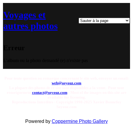
Voyages et
autres photos
Erreur
L'album ou la photo demandé (e) n'existe pas
Pour toute question ou remarque concernant le site web, envoyer un email:
web@soyouz.com
La plupart des photos de ce site sont disponibles a la vente. Pour tout
renseignement
contact@soyouz.com
- Most of the images on this site are
available for licensing.
Reproductions Interdites - Copyright 1998-2025 Xavier Bonnefoy
Soyouz.com
Powered by
Coppermine Photo Gallery