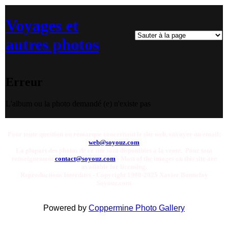
Voyages et
autres photos
Erreur
L'album ou la photo demandé (e) n'existe pas
Pour toute question ou remarque concernant le site web, envoyer un email:
web@soyouz.com
La plupart des photos de ce site sont disponibles a la vente. Pour tout
renseignement
contact@soyouz.com
- Most of the images on this site are
available for licensing.
Reproductions Interdites - Copyright 1998-2025 Xavier Bonnefoy
Soyouz.com
Powered by
Coppermine Photo Gallery