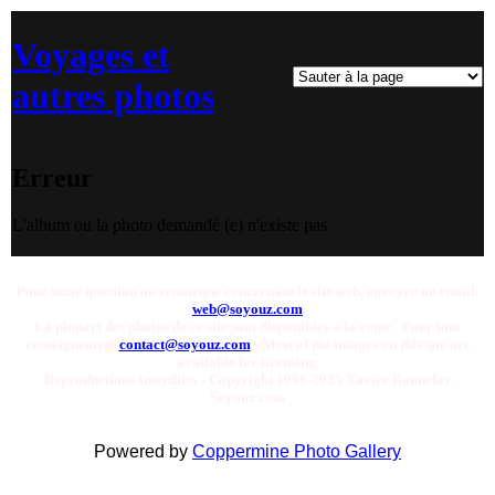
Voyages et
autres photos
Erreur
L'album ou la photo demandé (e) n'existe pas
Pour toute question ou remarque concernant le site web, envoyer un email:
web@soyouz.com
La plupart des photos de ce site sont disponibles a la vente. Pour tout
renseignement
contact@soyouz.com
- Most of the images on this site are
available for licensing.
Reproductions Interdites - Copyright 1998-2025 Xavier Bonnefoy
Soyouz.com
Powered by
Coppermine Photo Gallery