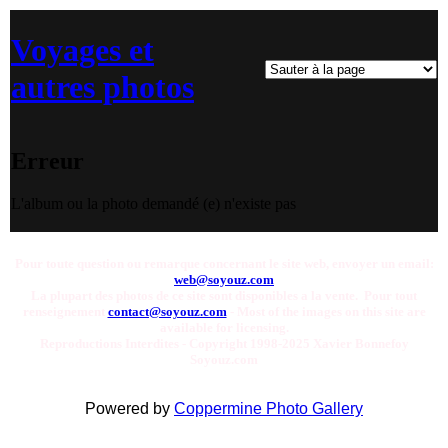
Voyages et
autres photos
Erreur
L'album ou la photo demandé (e) n'existe pas
Pour toute question ou remarque concernant le site web, envoyer un email:
web@soyouz.com
La plupart des photos de ce site sont disponibles a la vente. Pour tout
renseignement
contact@soyouz.com
- Most of the images on this site are
available for licensing.
Reproductions Interdites - Copyright 1998-2025 Xavier Bonnefoy
Soyouz.com
Powered by
Coppermine Photo Gallery