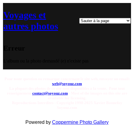
Voyages et
autres photos
Erreur
L'album ou la photo demandé (e) n'existe pas
Pour toute question ou remarque concernant le site web, envoyer un email:
web@soyouz.com
La plupart des photos de ce site sont disponibles a la vente. Pour tout
renseignement
contact@soyouz.com
- Most of the images on this site are
available for licensing.
Reproductions Interdites - Copyright 1998-2025 Xavier Bonnefoy
Soyouz.com
Powered by
Coppermine Photo Gallery