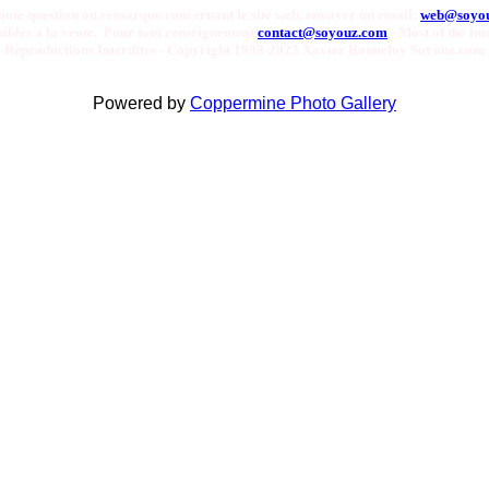
oute question ou remarque concernant le site web, envoyer un email:
web@soyo
onibles a la vente. Pour tout renseignement
contact@soyouz.com
- Most of the ima
Reproductions Interdites - Copyright 1998-2025 Xavier Bonnefoy Soyouz.com
Powered by
Coppermine Photo Gallery