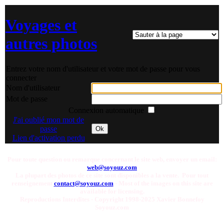
Voyages et
autres photos
Entrez votre nom d'utilisateur et votre mot de passe pour vous
connecter
Nom d'utilisateur
Mot de passe
Connexion automatique
J'ai oublié mon mot de
passe
Ok
Lien d'activation perdu
Pour toute question ou remarque concernant le site web, envoyer un email:
web@soyouz.com
La plupart des photos de ce site sont disponibles a la vente. Pour tout
renseignement
contact@soyouz.com
- Most of the images on this site are
available for licensing.
Reproductions Interdites - Copyright 1998-2025 Xavier Bonnefoy
Soyouz.com