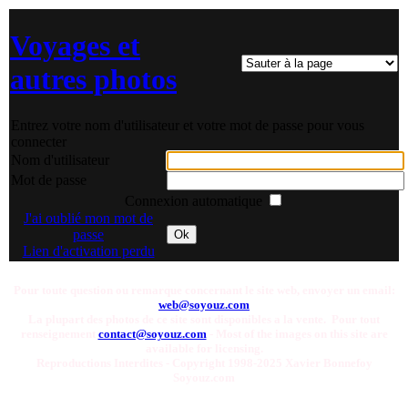
Voyages et
autres photos
Entrez votre nom d'utilisateur et votre mot de passe pour vous
connecter
Nom d'utilisateur
Mot de passe
Connexion automatique
J'ai oublié mon mot de
passe
Ok
Lien d'activation perdu
Pour toute question ou remarque concernant le site web, envoyer un email:
web@soyouz.com
La plupart des photos de ce site sont disponibles a la vente. Pour tout
renseignement
contact@soyouz.com
- Most of the images on this site are
available for licensing.
Reproductions Interdites - Copyright 1998-2025 Xavier Bonnefoy
Soyouz.com