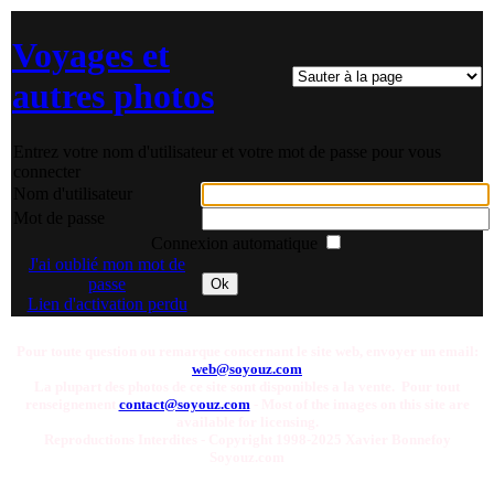
Voyages et
autres photos
Entrez votre nom d'utilisateur et votre mot de passe pour vous
connecter
Nom d'utilisateur
Mot de passe
Connexion automatique
J'ai oublié mon mot de
passe
Ok
Lien d'activation perdu
Pour toute question ou remarque concernant le site web, envoyer un email:
web@soyouz.com
La plupart des photos de ce site sont disponibles a la vente. Pour tout
renseignement
contact@soyouz.com
- Most of the images on this site are
available for licensing.
Reproductions Interdites - Copyright 1998-2025 Xavier Bonnefoy
Soyouz.com