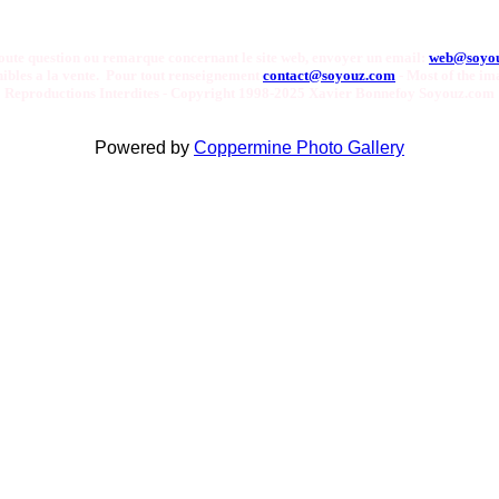
oute question ou remarque concernant le site web, envoyer un email:
web@soyo
onibles a la vente. Pour tout renseignement
contact@soyouz.com
- Most of the ima
Reproductions Interdites - Copyright 1998-2025 Xavier Bonnefoy Soyouz.com
Powered by
Coppermine Photo Gallery