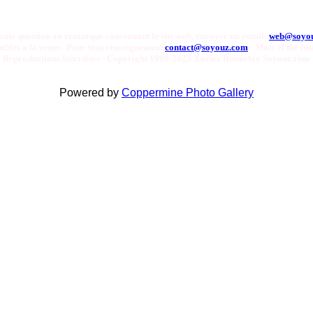
oute question ou remarque concernant le site web, envoyer un email:
web@soyo
onibles a la vente. Pour tout renseignement
contact@soyouz.com
- Most of the ima
Reproductions Interdites - Copyright 1998-2025 Xavier Bonnefoy Soyouz.com
Powered by
Coppermine Photo Gallery