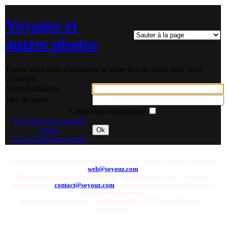
Voyages et
autres photos
Entrez votre nom d'utilisateur et votre mot de passe pour vous
connecter
Nom d'utilisateur
Mot de passe
Connexion automatique
J'ai oublié mon mot de
passe
Ok
Lien d'activation perdu
Pour toute question ou remarque concernant le site web, envoyer un email:
web@soyouz.com
La plupart des photos de ce site sont disponibles a la vente. Pour tout
renseignement
contact@soyouz.com
- Most of the images on this site are
available for licensing.
Reproductions Interdites - Copyright 1998-2025 Xavier Bonnefoy
Soyouz.com