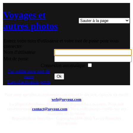
Voyages et
autres photos
Entrez votre nom d'utilisateur et votre mot de passe pour vous
connecter
Nom d'utilisateur
Mot de passe
Connexion automatique
J'ai oublié mon mot de
passe
Ok
Lien d'activation perdu
Pour toute question ou remarque concernant le site web, envoyer un email:
web@soyouz.com
La plupart des photos de ce site sont disponibles a la vente. Pour tout
renseignement
contact@soyouz.com
- Most of the images on this site are
available for licensing.
Reproductions Interdites - Copyright 1998-2025 Xavier Bonnefoy
Soyouz.com