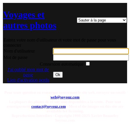
Voyages et
autres photos
Entrez votre nom d'utilisateur et votre mot de passe pour vous
connecter
Nom d'utilisateur
Mot de passe
Connexion automatique
J'ai oublié mon mot de
passe
Ok
Lien d'activation perdu
Pour toute question ou remarque concernant le site web, envoyer un email:
web@soyouz.com
La plupart des photos de ce site sont disponibles a la vente. Pour tout
renseignement
contact@soyouz.com
- Most of the images on this site are
available for licensing.
Reproductions Interdites - Copyright 1998-2025 Xavier Bonnefoy
Soyouz.com