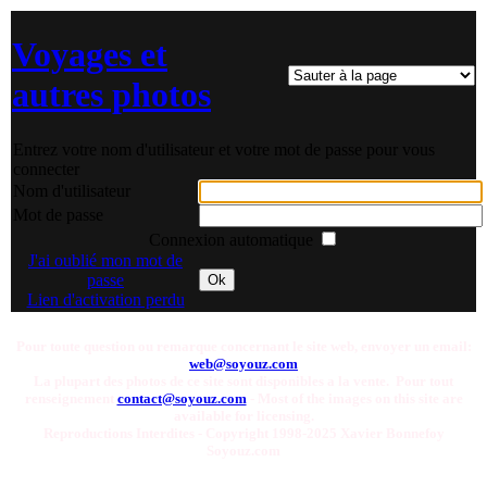
Voyages et
autres photos
Entrez votre nom d'utilisateur et votre mot de passe pour vous
connecter
Nom d'utilisateur
Mot de passe
Connexion automatique
J'ai oublié mon mot de
passe
Ok
Lien d'activation perdu
Pour toute question ou remarque concernant le site web, envoyer un email:
web@soyouz.com
La plupart des photos de ce site sont disponibles a la vente. Pour tout
renseignement
contact@soyouz.com
- Most of the images on this site are
available for licensing.
Reproductions Interdites - Copyright 1998-2025 Xavier Bonnefoy
Soyouz.com