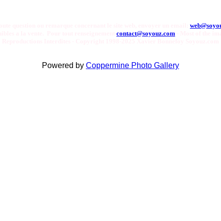
oute question ou remarque concernant le site web, envoyer un email:
web@soyo
onibles a la vente. Pour tout renseignement
contact@soyouz.com
- Most of the ima
Reproductions Interdites - Copyright 1998-2025 Xavier Bonnefoy Soyouz.com
Powered by
Coppermine Photo Gallery