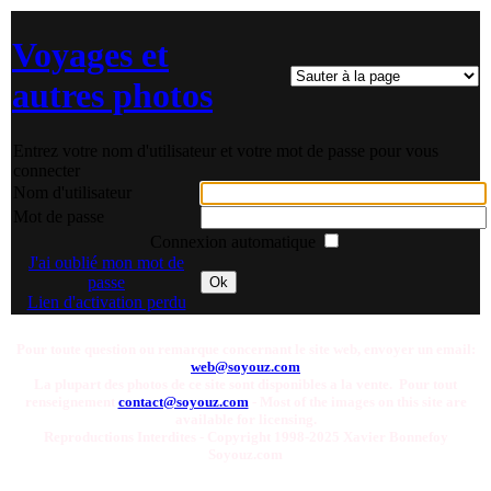
Voyages et
autres photos
Entrez votre nom d'utilisateur et votre mot de passe pour vous
connecter
Nom d'utilisateur
Mot de passe
Connexion automatique
J'ai oublié mon mot de
passe
Ok
Lien d'activation perdu
Pour toute question ou remarque concernant le site web, envoyer un email:
web@soyouz.com
La plupart des photos de ce site sont disponibles a la vente. Pour tout
renseignement
contact@soyouz.com
- Most of the images on this site are
available for licensing.
Reproductions Interdites - Copyright 1998-2025 Xavier Bonnefoy
Soyouz.com