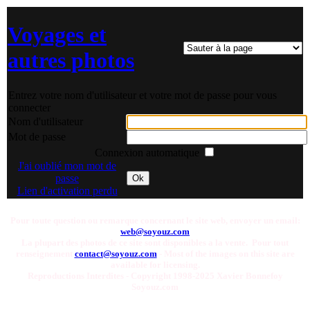
Voyages et
autres photos
Entrez votre nom d'utilisateur et votre mot de passe pour vous
connecter
Nom d'utilisateur
Mot de passe
Connexion automatique
J'ai oublié mon mot de
passe
Ok
Lien d'activation perdu
Pour toute question ou remarque concernant le site web, envoyer un email:
web@soyouz.com
La plupart des photos de ce site sont disponibles a la vente. Pour tout
renseignement
contact@soyouz.com
- Most of the images on this site are
available for licensing.
Reproductions Interdites - Copyright 1998-2025 Xavier Bonnefoy
Soyouz.com