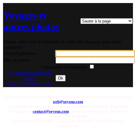
Voyages et
autres photos
Entrez votre nom d'utilisateur et votre mot de passe pour vous
connecter
Nom d'utilisateur
Mot de passe
Connexion automatique
J'ai oublié mon mot de
passe
Ok
Lien d'activation perdu
Pour toute question ou remarque concernant le site web, envoyer un email:
web@soyouz.com
La plupart des photos de ce site sont disponibles a la vente. Pour tout
renseignement
contact@soyouz.com
- Most of the images on this site are
available for licensing.
Reproductions Interdites - Copyright 1998-2025 Xavier Bonnefoy
Soyouz.com