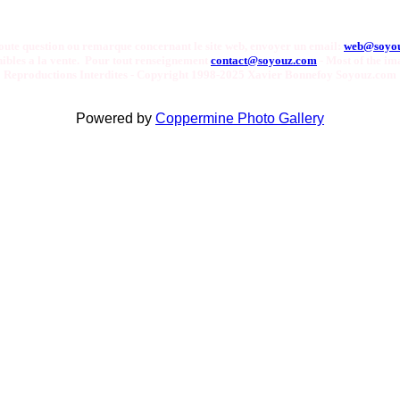
oute question ou remarque concernant le site web, envoyer un email:
web@soyo
onibles a la vente. Pour tout renseignement
contact@soyouz.com
- Most of the ima
Reproductions Interdites - Copyright 1998-2025 Xavier Bonnefoy Soyouz.com
Powered by
Coppermine Photo Gallery