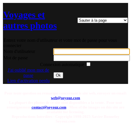
Voyages et
autres photos
Entrez votre nom d'utilisateur et votre mot de passe pour vous
connecter
Nom d'utilisateur
Mot de passe
Connexion automatique
J'ai oublié mon mot de
passe
Ok
Lien d'activation perdu
Pour toute question ou remarque concernant le site web, envoyer un email:
web@soyouz.com
La plupart des photos de ce site sont disponibles a la vente. Pour tout
renseignement
contact@soyouz.com
- Most of the images on this site are
available for licensing.
Reproductions Interdites - Copyright 1998-2025 Xavier Bonnefoy
Soyouz.com