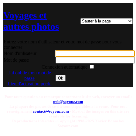
Voyages et
autres photos
Entrez votre nom d'utilisateur et votre mot de passe pour vous
connecter
Nom d'utilisateur
Mot de passe
Connexion automatique
J'ai oublié mon mot de
passe
Ok
Lien d'activation perdu
Pour toute question ou remarque concernant le site web, envoyer un email:
web@soyouz.com
La plupart des photos de ce site sont disponibles a la vente. Pour tout
renseignement
contact@soyouz.com
- Most of the images on this site are
available for licensing.
Reproductions Interdites - Copyright 1998-2025 Xavier Bonnefoy
Soyouz.com