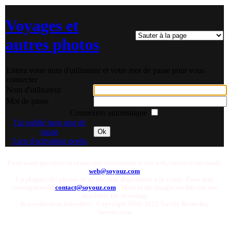
Voyages et
autres photos
Entrez votre nom d'utilisateur et votre mot de passe pour vous
connecter
Nom d'utilisateur
Mot de passe
Connexion automatique
J'ai oublié mon mot de
passe
Ok
Lien d'activation perdu
Pour toute question ou remarque concernant le site web, envoyer un email:
web@soyouz.com
La plupart des photos de ce site sont disponibles a la vente. Pour tout
renseignement
contact@soyouz.com
- Most of the images on this site are
available for licensing.
Reproductions Interdites - Copyright 1998-2025 Xavier Bonnefoy
Soyouz.com