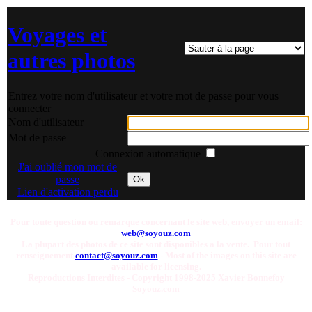
Voyages et
autres photos
Entrez votre nom d'utilisateur et votre mot de passe pour vous
connecter
Nom d'utilisateur
Mot de passe
Connexion automatique
J'ai oublié mon mot de
passe
Ok
Lien d'activation perdu
Pour toute question ou remarque concernant le site web, envoyer un email:
web@soyouz.com
La plupart des photos de ce site sont disponibles a la vente. Pour tout
renseignement
contact@soyouz.com
- Most of the images on this site are
available for licensing.
Reproductions Interdites - Copyright 1998-2025 Xavier Bonnefoy
Soyouz.com