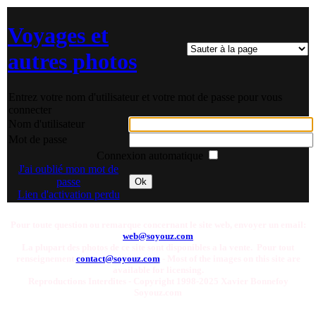
Voyages et
autres photos
Entrez votre nom d'utilisateur et votre mot de passe pour vous
connecter
Nom d'utilisateur
Mot de passe
Connexion automatique
J'ai oublié mon mot de
passe
Ok
Lien d'activation perdu
Pour toute question ou remarque concernant le site web, envoyer un email:
web@soyouz.com
La plupart des photos de ce site sont disponibles a la vente. Pour tout
renseignement
contact@soyouz.com
- Most of the images on this site are
available for licensing.
Reproductions Interdites - Copyright 1998-2025 Xavier Bonnefoy
Soyouz.com