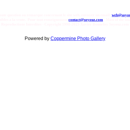
oute question ou remarque concernant le site web, envoyer un email:
web@soyo
onibles a la vente. Pour tout renseignement
contact@soyouz.com
- Most of the ima
Reproductions Interdites - Copyright 1998-2025 Xavier Bonnefoy Soyouz.com
Powered by
Coppermine Photo Gallery