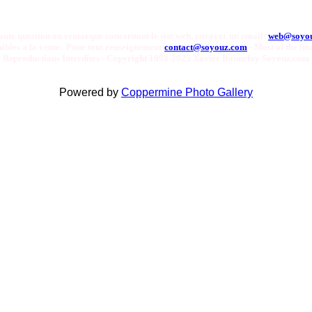
oute question ou remarque concernant le site web, envoyer un email:
web@soyo
onibles a la vente. Pour tout renseignement
contact@soyouz.com
- Most of the ima
Reproductions Interdites - Copyright 1998-2025 Xavier Bonnefoy Soyouz.com
Powered by
Coppermine Photo Gallery