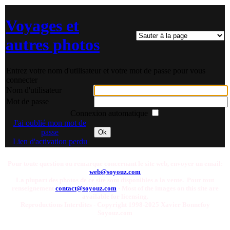
Voyages et
autres photos
Entrez votre nom d'utilisateur et votre mot de passe pour vous
connecter
Nom d'utilisateur
Mot de passe
Connexion automatique
J'ai oublié mon mot de
passe
Ok
Lien d'activation perdu
Pour toute question ou remarque concernant le site web, envoyer un email:
web@soyouz.com
La plupart des photos de ce site sont disponibles a la vente. Pour tout
renseignement
contact@soyouz.com
- Most of the images on this site are
available for licensing.
Reproductions Interdites - Copyright 1998-2025 Xavier Bonnefoy
Soyouz.com