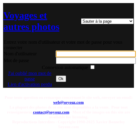
Voyages et
autres photos
Entrez votre nom d'utilisateur et votre mot de passe pour vous
connecter
Nom d'utilisateur
Mot de passe
Connexion automatique
J'ai oublié mon mot de
passe
Ok
Lien d'activation perdu
Pour toute question ou remarque concernant le site web, envoyer un email:
web@soyouz.com
La plupart des photos de ce site sont disponibles a la vente. Pour tout
renseignement
contact@soyouz.com
- Most of the images on this site are
available for licensing.
Reproductions Interdites - Copyright 1998-2025 Xavier Bonnefoy
Soyouz.com