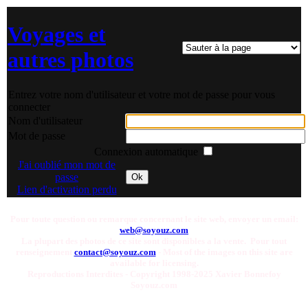
Voyages et
autres photos
Entrez votre nom d'utilisateur et votre mot de passe pour vous
connecter
Nom d'utilisateur
Mot de passe
Connexion automatique
J'ai oublié mon mot de
passe
Ok
Lien d'activation perdu
Pour toute question ou remarque concernant le site web, envoyer un email:
web@soyouz.com
La plupart des photos de ce site sont disponibles a la vente. Pour tout
renseignement
contact@soyouz.com
- Most of the images on this site are
available for licensing.
Reproductions Interdites - Copyright 1998-2025 Xavier Bonnefoy
Soyouz.com